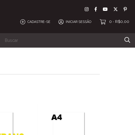
0
R$0,00
CADASTRE-SE
INICIAR SESSÃO
-
amentos
DTF
Espaço personalização