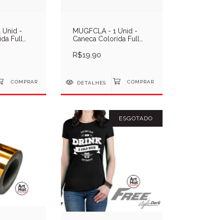
Unid -
MUGFCLA - 1 Unid -
da Full
Caneca Colorida Full
Yellow
11oz - Laranja
R$19,90
DETALHES
ESGOTADO