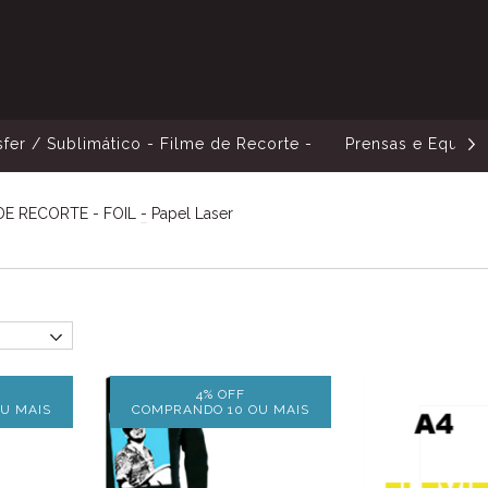
sfer / Sublimático - Filme de Recorte -
Prensas e Equip
DE RECORTE - FOIL
-
Papel Laser
4% OFF
U MAIS
COMPRANDO 10 OU MAIS