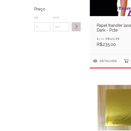
Preço
DE
ATÉ
Papel transfer lase
Dark - Pcte
2
x de
R$123,68
R$235,00
DETALHES