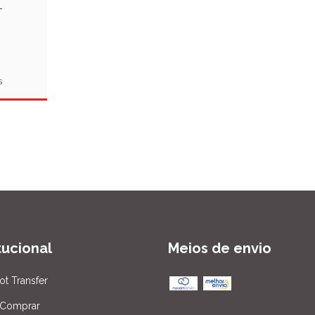
-
S
itucional
Meios de envio
ot Transfer
Comprar