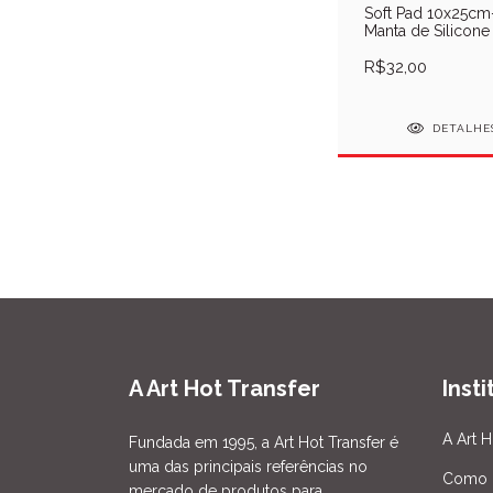
Soft Pad 10x25cm
Manta de Silicone
R$32,00
DETALHE
A Art Hot Transfer
Inst
A Art H
Fundada em 1995, a Art Hot Transfer é
uma das principais referências no
Como 
mercado de produtos para