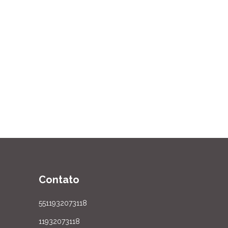
Contato
5511932073118
11932073118