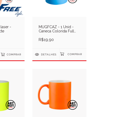
 laser -
MUGFCAZ - 1 Unid -
cte
Caneca Colorida Full
11oz - Azul
R$19,90
COMPRAR
DETALHES