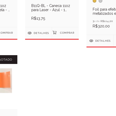
11oz
B11Q-BL - Caneca 11oz
Foil para efei
la - 1
para Laser - Azul - 1
metalizados e
Unid
(Free Style) e
R$13,75
30cmx122mt
3
x de
R$114,20
R$320,00
DETALHES
DETALHES
GOTADO