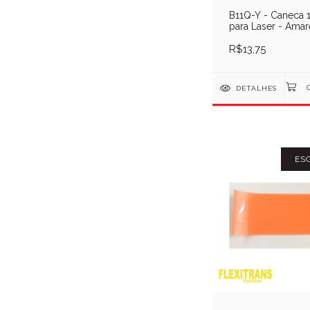
B11Q-Y - Caneca 
para Laser - Amare
Unid
R$13,75
DETALHES
ES