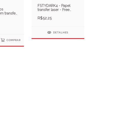
FSTYDARK4 - Papel
tos
transfer laser - Free
m transfer
Style Dark A4 - Pcte 5
 Canecas -
Unid
R$52,25
DETALHES
COMPRAR