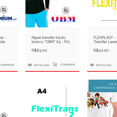
er -
Papel transfer fundo
FLEXPLAST - 
cte
branco "OBM" A3 - Pcte
Transfer Laser
10 Folhas
FlexiTrans - P
R$63,00
Unid
R$20,00
COMPRAR
DETALHES
DETALHES
2% O
COMPRANDO 