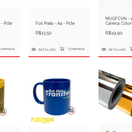
MUGFCVN - 1 
 - Pcte
Foil Prata - A4 - Pcte
Caneca Colori
11oz - Neon 
R$13,50
R$19,90
DETALHES
DETALHES