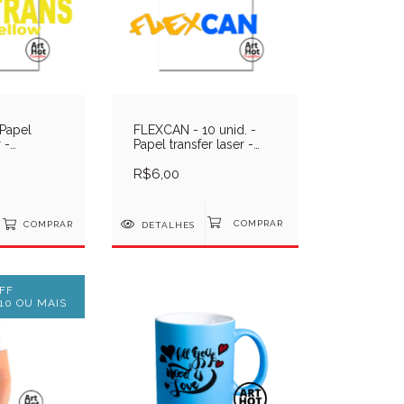
Papel
FLEXCAN - 10 unid. -
 -
Papel transfer laser -
cte 10
FlexCan Acrilico - Pcte
R$6,00
COMPRAR
DETALHES
FF
10 OU MAIS