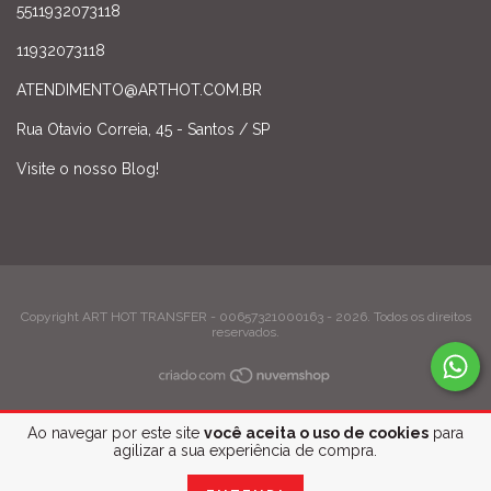
5511932073118
11932073118
ATENDIMENTO@ARTHOT.COM.BR
Rua Otavio Correia, 45 - Santos / SP
Visite o nosso Blog!
Copyright ART HOT TRANSFER - 00657321000163 - 2026. Todos os direitos
reservados.
Ao navegar por este site
você aceita o uso de cookies
para
agilizar a sua experiência de compra.