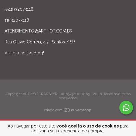
5511932073118
11932073118
ATENDIMENTO@ARTHOT.COM.BR
Rua Otavio Correia, 45 - Santos / SP
Visite o nosso Blog!
Copyright ART HOT TRANSFER - 00657321000163 - 2026. Todos os direitos
reservados.
Ao navegar por este site
você aceita o uso de cookies
para
agilizar a sua experiência de compra.