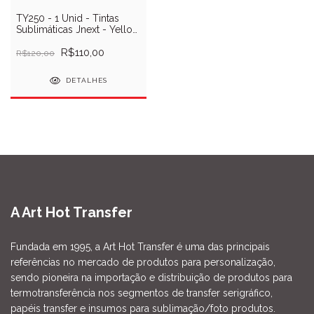
TY250 - 1 Unid - Tintas
Sublimáticas Jnext - Yellow
- 250ml
R$110,00
R$120,00
DETALHES
A Art Hot Transfer
Fundada em 1995, a Art Hot Transfer é uma das principais
referências no mercado de produtos para personalização,
sendo pioneira na importação e distribuição de produtos para
termotransferência nos segmentos de transfer serigráfico,
papéis transfer e insumos para sublimação/foto produtos.